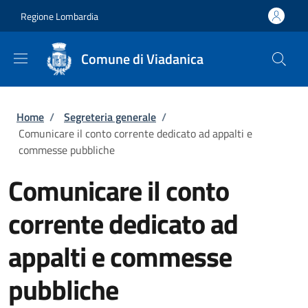
Salta al contenuto principale
Skip to footer content
Regione Lombardia
Comune di Viadanica
Briciole di pane
Home
/
Segreteria generale
/
Comunicare il conto corrente dedicato ad appalti e
commesse pubbliche
Comunicare il conto
corrente dedicato ad
appalti e commesse
pubbliche