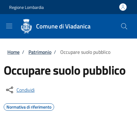
Salta al contenuto principale
Skip to footer content
Regione Lombardia
Comune di Viadanica
Briciole di pane
Home
/
Patrimonio
/
Occupare suolo pubblico
Occupare suolo pubblico
Condividi
Normativa di riferimento