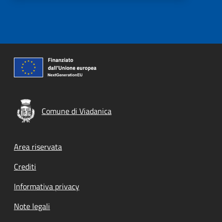
Comune di Viadanica
Footer menu
Area riservata
Crediti
Informativa privacy
Note legali