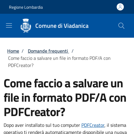
Salta al contenuto principale
Skip to footer content
Regione Lombardia
Comune di Viadanica
Briciole di pane
Home
/
Domande frequenti
/
Come faccio a salvare un file in formato PDF/A con
PDFCreator?
Come faccio a salvare un
file in formato PDF/A con
PDFCreator?
Dopo aver installato sul tuo computer
PDFCreator
, il sistema
operativo ti renderà automaticamente disponibile una nuova