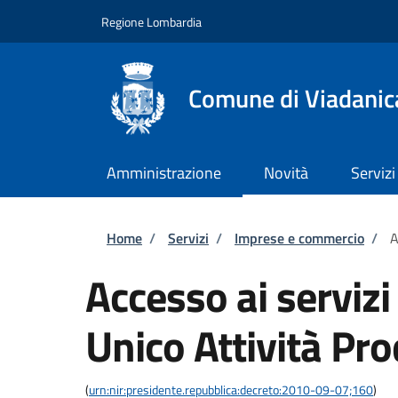
Salta al contenuto principale
Skip to footer content
Regione Lombardia
Comune di Viadanic
Amministrazione
Novità
Servizi
Briciole di pane
Home
/
Servizi
/
Imprese e commercio
/
A
Accesso ai servizi
Unico Attività Pro
(
urn:nir:presidente.repubblica:decreto:2010-09-07;160
)