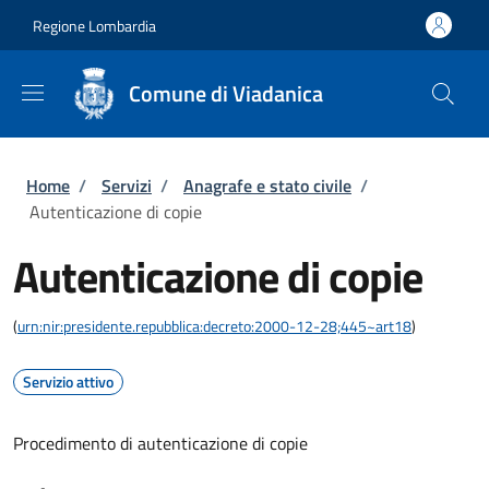
Salta al contenuto principale
Skip to footer content
Regione Lombardia
Comune di Viadanica
Briciole di pane
Home
/
Servizi
/
Anagrafe e stato civile
/
Autenticazione di copie
Autenticazione di copie
(
urn:nir:presidente.repubblica:decreto:2000-12-28;445~art18
)
Servizio attivo
Procedimento di autenticazione di copie