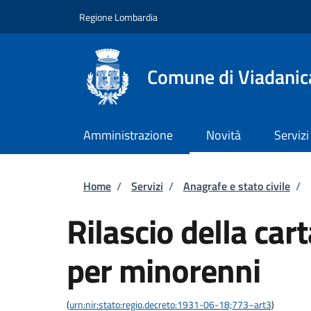
Salta al contenuto principale
Skip to footer content
Regione Lombardia
Comune di Viadanic
Amministrazione
Novità
Servizi
Briciole di pane
Home
/
Servizi
/
Anagrafe e stato civile
/
Rilascio della car
per minorenni
(
urn:nir:stato:regio.decreto:1931-06-18;773~art3
)