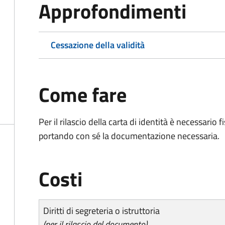
Approfondimenti
Cessazione della validità
Come fare
Per il rilascio della carta di identità è necessar
portando con sé la documentazione necessaria.
Costi
Diritti di segreteria o istruttoria
(per il rilascio del documento)