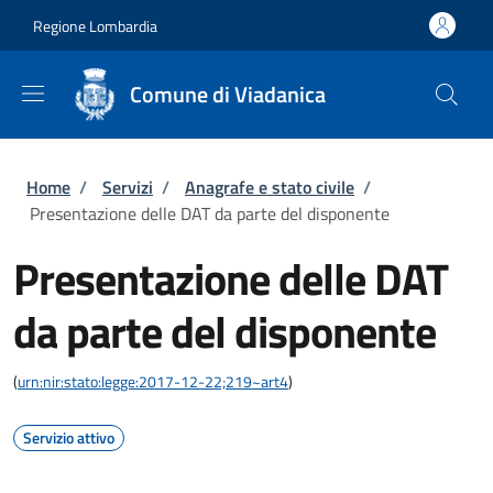
Salta al contenuto principale
Skip to footer content
Regione Lombardia
Comune di Viadanica
Briciole di pane
Home
/
Servizi
/
Anagrafe e stato civile
/
Presentazione delle DAT da parte del disponente
Presentazione delle DAT
da parte del disponente
(
urn:nir:stato:legge:2017-12-22;219~art4
)
Servizio attivo