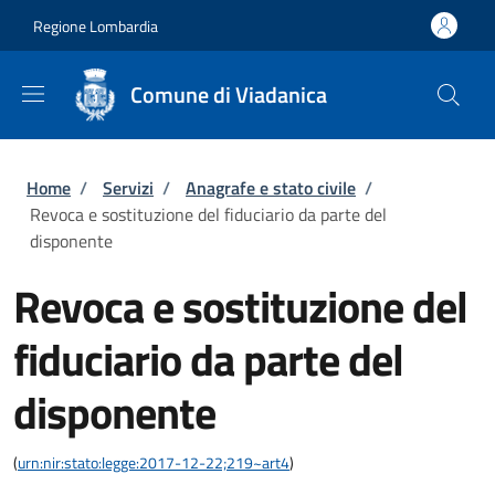
Salta al contenuto principale
Skip to footer content
Regione Lombardia
Comune di Viadanica
Briciole di pane
Home
/
Servizi
/
Anagrafe e stato civile
/
Revoca e sostituzione del fiduciario da parte del
disponente
Revoca e sostituzione del
fiduciario da parte del
disponente
(
urn:nir:stato:legge:2017-12-22;219~art4
)