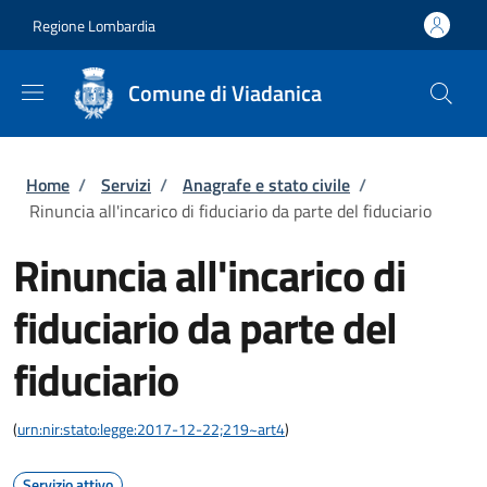
Salta al contenuto principale
Skip to footer content
Regione Lombardia
Comune di Viadanica
Briciole di pane
Home
/
Servizi
/
Anagrafe e stato civile
/
Rinuncia all'incarico di fiduciario da parte del fiduciario
Rinuncia all'incarico di
fiduciario da parte del
fiduciario
(
urn:nir:stato:legge:2017-12-22;219~art4
)
Servizio attivo