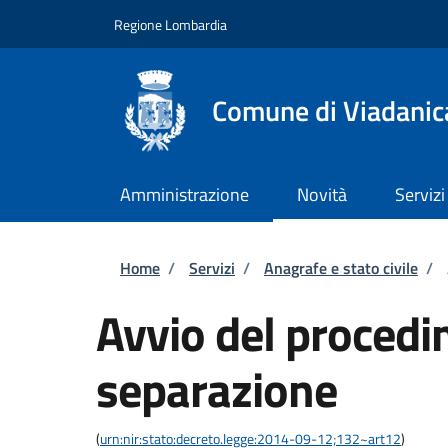
Salta al contenuto principale
Skip to footer content
Regione Lombardia
Comune di Viadanic
Amministrazione
Novità
Servizi
Briciole di pane
Home
/
Servizi
/
Anagrafe e stato civile
/
Avvio del procedi
separazione
(
urn:nir:stato:decreto.legge:2014-09-12;132~art12
)