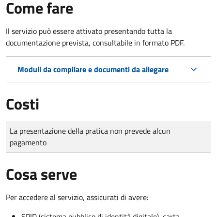
Come fare
Il servizio può essere attivato presentando tutta la
documentazione prevista, consultabile in formato PDF.
Moduli da compilare e documenti da allegare
Costi
Tipo di pagamento
Importo
La presentazione della pratica non prevede alcun
pagamento
Cosa serve
Per accedere al servizio, assicurati di avere:
SPID (sistema pubblico di identità digitale), carta