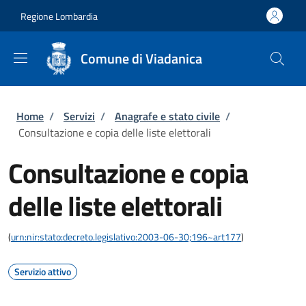
Salta al contenuto principale
Skip to footer content
Regione Lombardia
Comune di Viadanica
Briciole di pane
Home
/
Servizi
/
Anagrafe e stato civile
/
Consultazione e copia delle liste elettorali
Consultazione e copia
delle liste elettorali
(
urn:nir:stato:decreto.legislativo:2003-06-30;196~art177
)
Servizio attivo