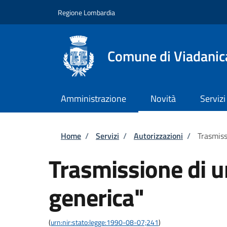
Salta al contenuto principale
Skip to footer content
Regione Lombardia
Comune di Viadanic
Amministrazione
Novità
Servizi
Briciole di pane
Home
/
Servizi
/
Autorizzazioni
/
Trasmiss
Trasmissione di 
generica"
(
urn:nir:stato:legge:1990-08-07;241
)