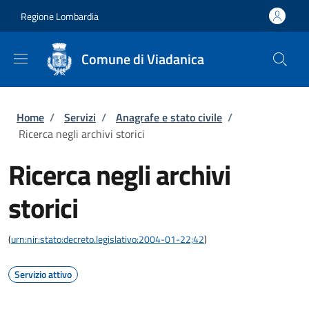
Salta al contenuto principale
Skip to footer content
Regione Lombardia
Comune di Viadanica
Briciole di pane
Home
/
Servizi
/
Anagrafe e stato civile
/
Ricerca negli archivi storici
Ricerca negli archivi
storici
(
urn:nir:stato:decreto.legislativo:2004-01-22;42
)
Servizio attivo