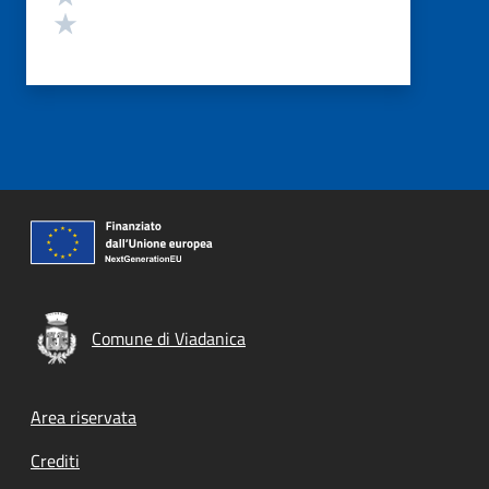
Valuta 1 stelle su 5
Comune di Viadanica
Footer menu
Area riservata
Crediti