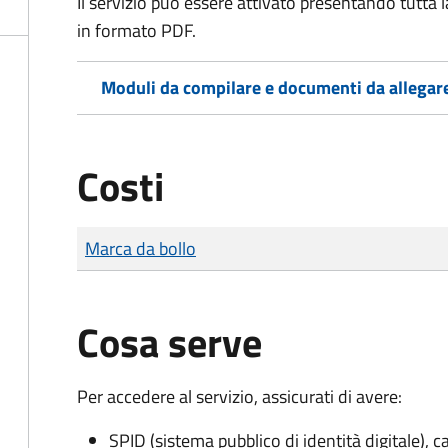
Il servizio può essere attivato presentando tutta
in formato PDF.
Moduli da compilare e documenti da allegar
Costi
Tipo di pagamento
Importo
Marca da bollo
Cosa serve
Per accedere al servizio, assicurati di avere:
SPID (sistema pubblico di identità digitale), ca