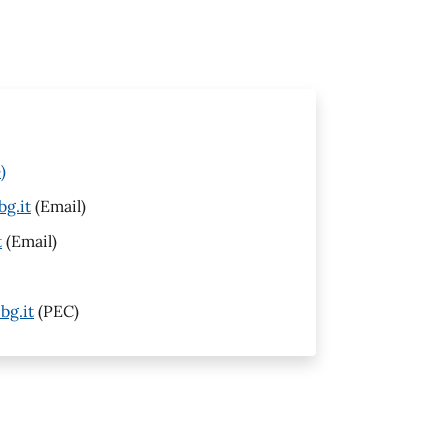
)
g.it
(Email)
t
(Email)
bg.it
(PEC)