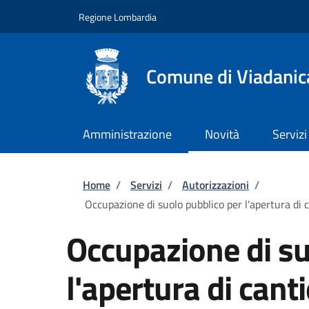
Salta al contenuto principale
Skip to footer content
Regione Lombardia
Comune di Viadanic
Amministrazione
Novità
Servizi
Briciole di pane
Home
/
Servizi
/
Autorizzazioni
/
Occupazione di suolo pubblico per l'apertura di c
Occupazione di su
l'apertura di cant