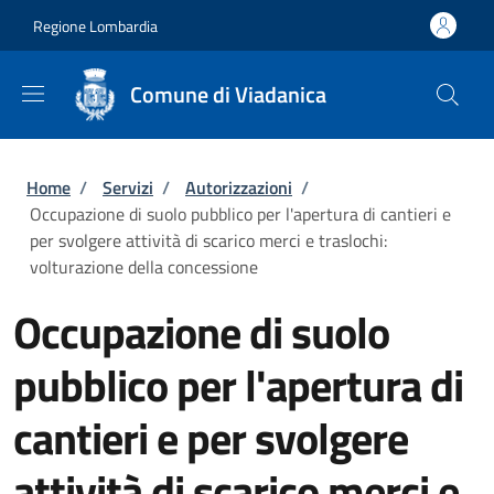
Salta al contenuto principale
Skip to footer content
Regione Lombardia
Comune di Viadanica
Briciole di pane
Home
/
Servizi
/
Autorizzazioni
/
Occupazione di suolo pubblico per l'apertura di cantieri e
per svolgere attività di scarico merci e traslochi:
volturazione della concessione
Occupazione di suolo
pubblico per l'apertura di
cantieri e per svolgere
attività di scarico merci e